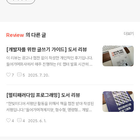
더보기
Review
의 다른 글
[개발자를 위한 글쓰기 가이드] 도서 리뷰
글 내용
이 리뷰는 광고나 협찬 없이 작성한 개인적인 후기입니다.
들어가며회사에서 매주 진행하는 FE 챕터 발표 시간에 동
기 분이 이 책을 소재로 발표를 해주셨어요. 그때 들었던 내
7
5
2025. 7. 20.
용이 너무 실용적이고 흥미로워서 바로 그 분께 책을 빌려
읽게 되었습니다. 개발자라면 누구나 코드만큼이나 자주
마주하게 되는 '글쓰기'에 대한 구체적인 가이드라인을 담
[멀티패러다임 프로그래밍] 도서 리뷰
고 있어서, 읽는 내내 "아, 이런 부분에서 내가 헤매고 있었
글 내용
구나" 하는 깨달음이 많았던 것 같아요.목차저자의 말1부
“한빛미디어 서평단 활동을 위해서 책을 협찬 받아 작성된
테크니컬 라이팅 시작하기1장 테크니컬 라이팅테크니컬
서평입니다.”들어가며객체지향, 함수형, 명령형… 개발하
라이팅과 기술 문서테크니컬 라이팅과 일반 글쓰기의 차이
면서 많이 들어본 용어들이고 실제로 코드를 작성할 때 자
테크니컬 라이팅 5단계2장 개발자와 테크니컬 라이팅개발
4
4
2025. 6. 1.
연스럽게 접하게 되는 방식들이에요.책 표지에 '객체지향,
자와 테크니컬 라이팅그냥 쓰는 것이 아니라 제대로 쓰기2
함수형, 명령형의 통합적 사고로 구현하는 소프트웨어 설
부 테크니컬 라이팅 45가지 원칙3장 문서 ..
계와 구현'이라는 문구를 보니 '저 세 가지를 어떻게 통합적