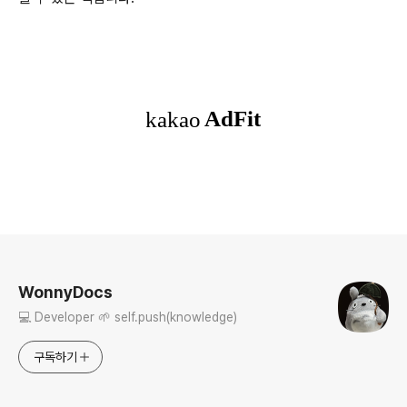
로그 정보
WonnyDocs
💻 Developer 🌱 self.push(knowledge)
구독하기