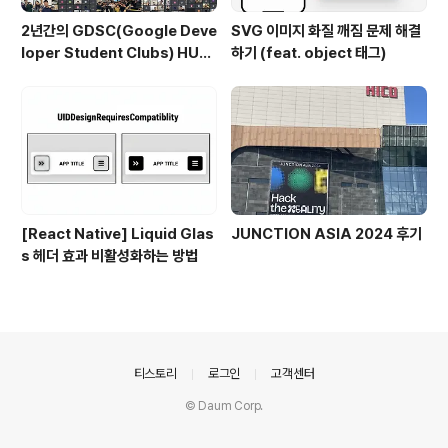
2년간의 GDSC(Google Deve
SVG 이미지 화질 깨짐 문제 해결
loper Student Clubs) HUF
하기 (feat. object 태그)
S 후기 (현 GDG on Campus)
[React Native] Liquid Glas
JUNCTION ASIA 2024 후기
s 헤더 효과 비활성화하는 방법
의안내
티스토리
로그인
고객센터
© Daum Corp.