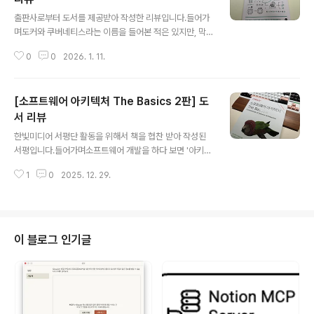
글 내용
작해, 2부에서는 배비지, 튜링, 폰 노이만, 그레이스 호퍼
출판사로부터 도서를 제공받아 작성한 리뷰입니다.들어가
같은 컴퓨팅 역사의 거장들을 한 명씩 짚어 나갑니다. 3부
며도커와 쿠버네티스라는 이름을 들어본 적은 있지만, 막
에서는 1960년대부터 밀레니엄까지 연대기 순으로 저자
상 공부하려고 하면 어디서부터 시작해야 할지 막막했어
본인의 경험과 업계의 변화를 함께 엮고, 4부에서는 AI, 하
0
0
2026. 1. 11.
요. 컨테이너가 뭔지, 왜 필요한지조차 제대로 감이 오지 않
드웨어, 웹 등 앞으로의 미..
았거든요. 그러던 중 이 책을 만나게 됐는데, 제목에서부터
'그림으로 이해하는'이라는 표현이 눈에 들어왔어요. 두껍
[소프트웨어 아키텍처 The Basics 2판] 도
지 않은 분량과 함께 말이죠. 읽어보니 정말 그림이 풍부하
게 담긴 책이었고, 복잡한 개념들이 시각적으로 정리되어
서 리뷰
글 내용
있어서 이해하기가 훨씬 수월했어요.주요 내용 이 책은 컨
한빛미디어 서평단 활동을 위해서 책을 협찬 받아 작성된
테이너 기술의 기초부터 차근차근 다루고 있어요. 처음에
서평입니다.들어가며소프트웨어 개발을 하다 보면 '아키텍
는 컨테이너가 무엇인지, 왜 등장하게 됐는지부터 설명하
처'라는 단어를 참 자주 듣게 됩니다.그런데 막상 아키텍처
면서 도커의 Build, Ship, Run이라는 개념을 소개해요. 컨
1
0
2025. 12. 29.
가 정확히 무엇인지, 아키텍트는 어떤 일을 하는 사람인지
테이너 이미지를 만들고, 실행하고, 배..
명확하게 설명하기는 쉽지 않아요.마크 리처즈와 닐 포드
가 쓴 이 책은 그 막연함을 걷어내고, 소프트웨어 아키텍처
의 본질과 아키텍트의 역할을 체계적으로 정리한 책입니
다. 이 책은 ‘소프트웨어 아키텍처 101’의 개정판으로 나온
이 블로그 인기글
것인데요.생성형 AI와 클라우드 환경 등 최근 몇 년간 급격
히 변화한 기술 환경을 충실히 반영하고 있는 듯 했어요! 목
차CHAPTER 01 서론_1.1 소프트웨어 아키텍처의 정의_1.
2 소프트웨어 아키텍처의 법칙_1.3 아키텍트의 기대 역할_
1.4 로드맵PART..