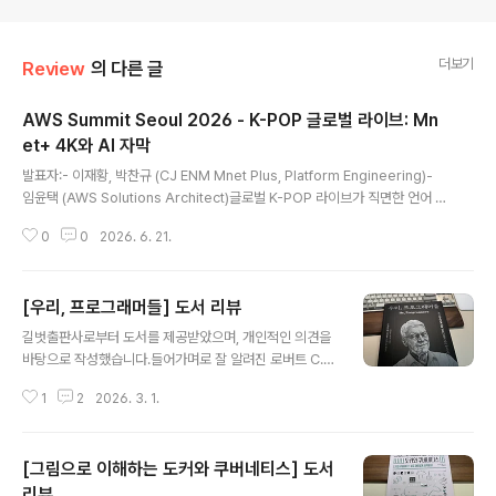
더보기
Review
의 다른 글
AWS Summit Seoul 2026 - K-POP 글로벌 라이브: Mn
et+ 4K와 AI 자막
글 내용
발표자:- 이재황, 박찬규 (CJ ENM Mnet Plus, Platform Engineering)-
임윤택 (AWS Solutions Architect)글로벌 K-POP 라이브가 직면한 언어 장
벽Mnet+의 K-POP 라이브는 대부분 한국어로 진행된다. 하지만 시청자의 상
0
0
2026. 6. 21.
당수가 해외 팬이다.실제 라이브 방송 중에는 채팅창에 다양한 언어로 다음과
같은 메시지가 반복적으로 올라왔다."지금 뭐라고 했어요?""방금 내용 번역해
주세요."즉, 콘텐츠 자체보다도 언어 장벽이 사용자 경험(UX)을 저해하는 핵심
[우리, 프로그래머들] 도서 리뷰
문제로 작용하고 있었다.초기에는 속기사 기반 자막 시스템을 운영했지만, 글로
글 내용
벌 서비스를 확장하기에는 한계가 명확했다. 속기사 기반 자막 시스템의 한계1.
길벗출판사로부터 도서를 제공받았으며, 개인적인 의견을
실시간 운영의 어려움속기사가 단순히 내용을 입력하는 것..
바탕으로 작성했습니다.들어가며로 잘 알려진 로버트 C.
마틴이라는 인물이 쓴 책입니다. AI가 코드를 직접 짜주는
1
2
2026. 3. 1.
시대가 되면서 ‘프로그래머는 앞으로 어떻게 될까’라는 질
문이 업계 전반에 퍼지는 요즘, 60년 가까이 현장에서 직
접 뛰어온 저자가 그 질문에 답하는 책이라고 하니 처음에
[그림으로 이해하는 도커와 쿠버네티스] 도서
흥미가 갔던 것 같습니다.주요 내용책은 크게 네 부분으로
나뉩니다. 1부에서 프로그래머의 정체성을 묻는 것으로 시
리뷰